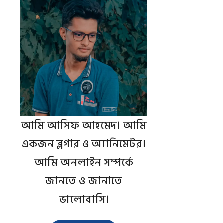
আমি আসিফ আহমেদ। আমি
একজন ব্লগার ও অ্যানিমেটর।
আমি অনলাইন সম্পর্কে
জানতে ও জানাতে
ভালোবাসি।